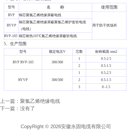
型号
名 称
使用范围
RVP
铜芯聚氯乙烯绝缘屏蔽电线
铜芯聚氯乙烯绝缘屏蔽聚氯乙烯护套软电缆
RVVP
用于防干扰场所
（电线）
RVP-105
铜芯耐热105℃氯乙烯绝缘屏蔽软电线
5、生产范围
型号
额定电压V
芯数
标称截面 mm2
1
0.5-2.5
RVP RVP-105
300/300
2
0.5-1.5
1
0.5-2.5
RVVP
300/300
2
0.5-1.5
3
0.-1.5
上一篇：
聚氯乙烯绝缘电线
下一篇：没有了
CopyRight © 2026安徽永固电缆有限公司